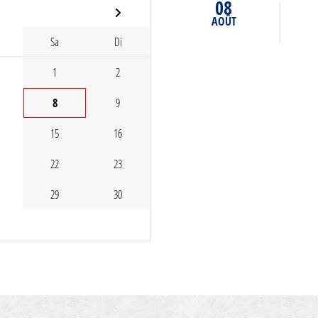
08
AOÛT
Sa
Di
1
2
8
9
15
16
22
23
29
30