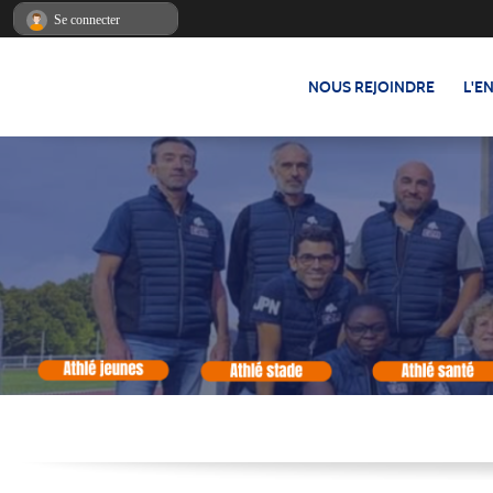
Panneau de gestion des cookies
Se connecter
NOUS REJOINDRE
L'E