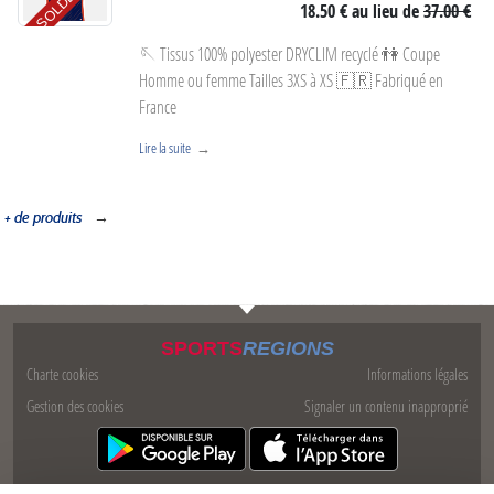
SOLDES
18.50 €
au lieu de
37.00 €
🪡 Tissus 100% polyester DRYCLIM recyclé 👫 Coupe
Homme ou femme Tailles 3XS à XS 🇫🇷 Fabriqué en
France
Lire la suite
+ de produits
SPORTS
REGIONS
Charte cookies
Informations légales
Gestion des cookies
Signaler un contenu inapproprié