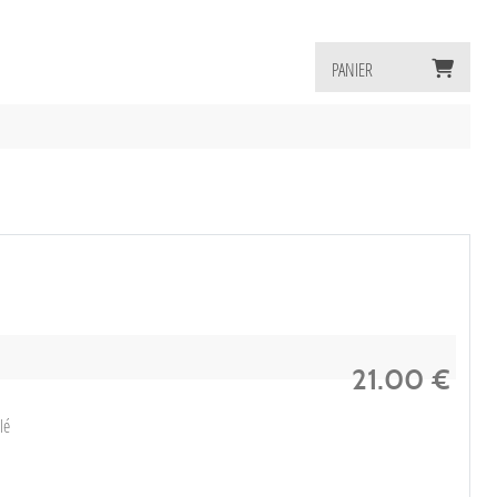
PANIER
21.00
€
lé