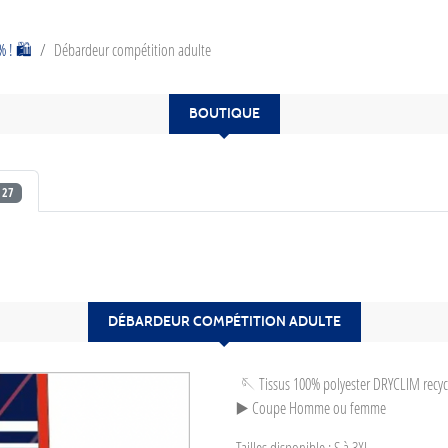
 ! 🛍️
Débardeur compétition adulte
BOUTIQUE
27
DÉBARDEUR COMPÉTITION ADULTE
🪡 Tissus 100% polyester DRYCLIM recyc
▶️ Coupe Homme ou femme
Tailles disponible : S à 3XL