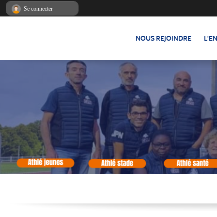
Panneau de gestion des cookies
Se connecter
NOUS REJOINDRE
L'E