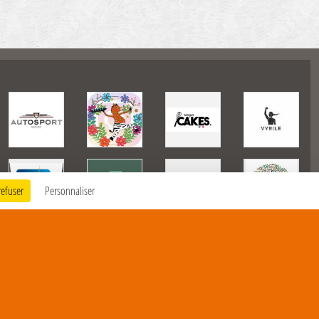
refuser
Personnaliser
225723
visites