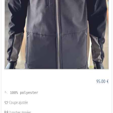
95.00
€
🪡 100% polyester
👕 Coupe ajustée
🙌 3 poches zippées