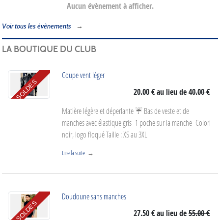
Aucun évènement à afficher.
Voir tous les évènements
LA BOUTIQUE DU CLUB
Coupe vent léger
SOLDES
20.00 €
au lieu de
40.00 €
Matière légère et déperlante ☔️ Bas de veste et de
manches avec élastique gris 1 poche sur la manche Colori
noir, logo floqué Taille : XS au 3XL
Lire la suite
Doudoune sans manches
SOLDES
27.50 €
au lieu de
55.00 €